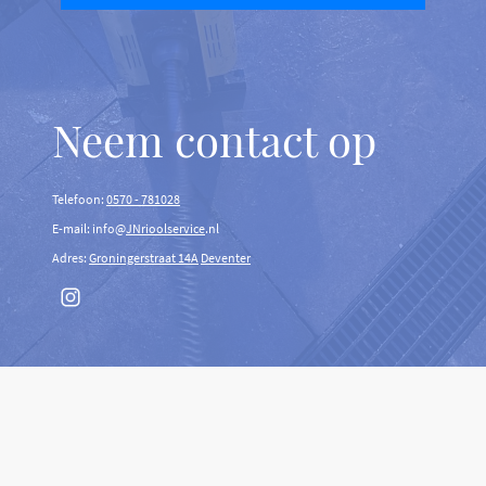
Neem contact op
Telefoon:
0570 - 781028
E-mail: info@
JNrioolservice
.nl
Adres:
Groningerstraat 14A
Deventer